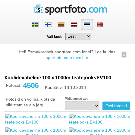
Vali keel:
Hei! Esmakordselt sportfoto.com lehel? Loe kuidas
sportfoto.com toimib »
Koolidevaheline 100 x 1000m teatejooks EV100
4506
Fotosid:
Kuupäev: 18.10.2018
Fotosid on võimalik otsida
Pildistamise aeg:
pildistamise aja järgi.