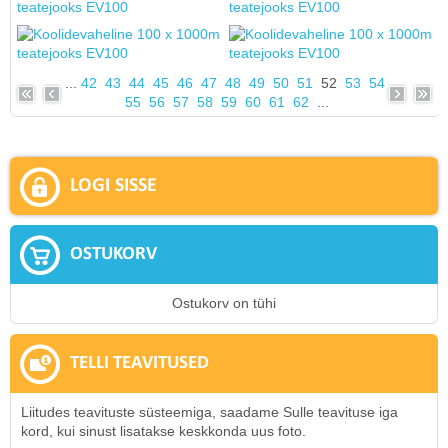
...
42
43
44
45
46
47
48
49
50
51
52
53
54
55
56
57
58
59
60
61
62
...
LOGI SISSE
OSTUKORV
Ostukorv on tühi
TELLI TEAVITUSED
Liitudes teavituste süsteemiga, saadame Sulle teavituse iga
kord, kui sinust lisatakse keskkonda uus foto.