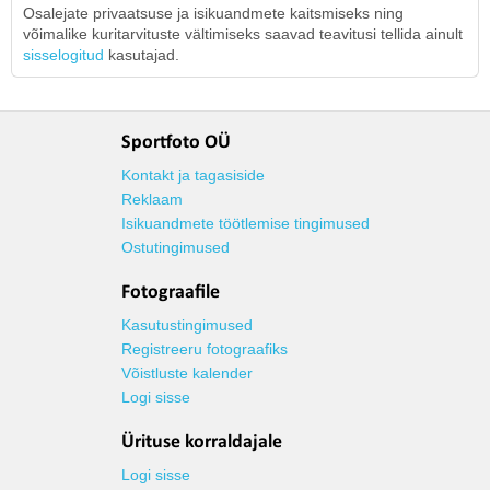
Osalejate privaatsuse ja isikuandmete kaitsmiseks ning
võimalike kuritarvituste vältimiseks saavad teavitusi tellida ainult
sisselogitud
kasutajad.
Sportfoto OÜ
Kontakt ja tagasiside
Reklaam
Isikuandmete töötlemise tingimused
Ostutingimused
Fotograafile
Kasutustingimused
Registreeru fotograafiks
Võistluste kalender
Logi sisse
Ürituse korraldajale
Logi sisse