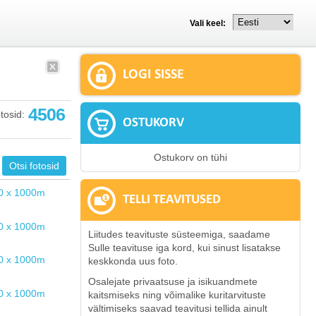
Vali keel:
LOGI SISSE
4506
tosid:
OSTUKORV
Ostukorv on tühi
TELLI TEAVITUSED
Liitudes teavituste süsteemiga, saadame
Sulle teavituse iga kord, kui sinust lisatakse
keskkonda uus foto.
Osalejate privaatsuse ja isikuandmete
kaitsmiseks ning võimalike kuritarvituste
vältimiseks saavad teavitusi tellida ainult