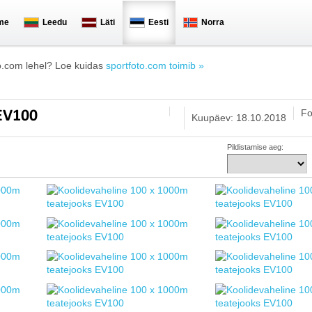
me
Leedu
Läti
Eesti
Norra
o.com lehel? Loe kuidas
sportfoto.com toimib »
Fo
 EV100
Kuupäev: 18.10.2018
Pildistamise aeg: