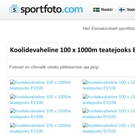
Rootsi
Soo
Hei! Esmakordselt sportfot
Koolidevaheline 100 x 1000m teatejooks
Fotosid on võimalik otsida pildistamise aja järgi.