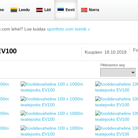
me
Leedu
Läti
Eesti
Norra
o.com lehel? Loe kuidas
sportfoto.com toimib »
Fo
 EV100
Kuupäev: 18.10.2018
Pildistamise aeg: