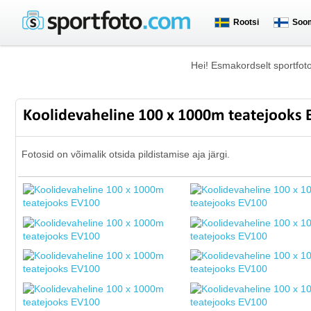
Rootsi
Soo
Hei! Esmakordselt sportfot
Koolidevaheline 100 x 1000m teatejooks
Fotosid on võimalik otsida pildistamise aja järgi.