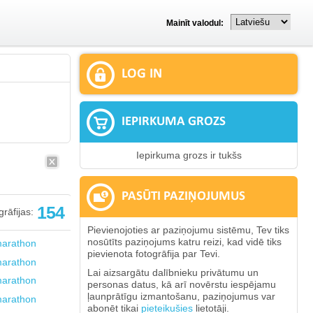
Mainīt valodul:
LOG IN
IEPIRKUMA GROZS
Iepirkuma grozs ir tukšs
PASŪTI PAZIŅOJUMUS
154
rāfijas:
Pievienojoties ar paziņojumu sistēmu, Tev tiks
nosūtīts paziņojums katru reizi, kad vidē tiks
pievienota fotogrāfija par Tevi.
Lai aizsargātu dalībnieku privātumu un
personas datus, kā arī novērstu iespējamu
ļaunprātīgu izmantošanu, paziņojumus var
abonēt tikai
pieteikušies
lietotāji.