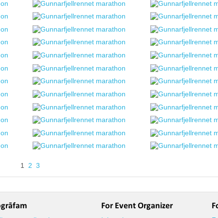
1
2
3
ogrāfam
For Event Organizer
F