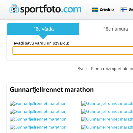
Zviedrija
So
Pēc vārda
Pēc numura
Ievadi savu vārdu un uzvārdu:
Sveiki! Pirmo reizi sportfoto
Gunnarfjellrennet marathon