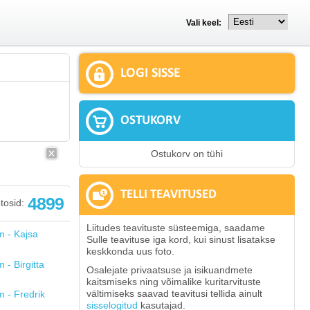
Vali keel:
LOGI SISSE
OSTUKORV
Ostukorv on tühi
TELLI TEAVITUSED
4899
tosid:
Liitudes teavituste süsteemiga, saadame
Sulle teavituse iga kord, kui sinust lisatakse
keskkonda uus foto.
Osalejate privaatsuse ja isikuandmete
kaitsmiseks ning võimalike kuritarvituste
vältimiseks saavad teavitusi tellida ainult
sisselogitud
kasutajad.