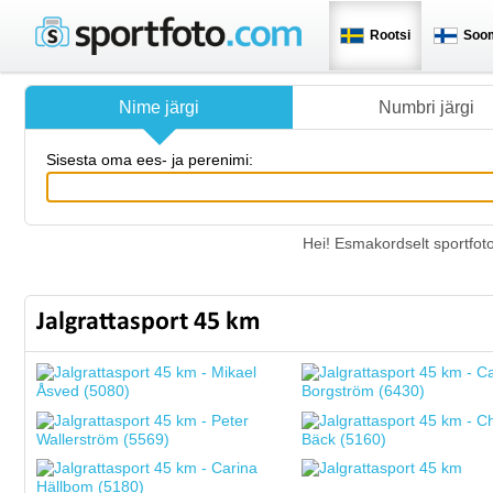
Rootsi
Soo
Nime järgi
Numbri järgi
Sisesta oma ees- ja perenimi:
Hei! Esmakordselt sportfot
Jalgrattasport 45 km