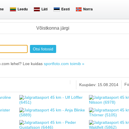
me
Leedu
Läti
Eesti
Norra
Võistkonna järgi
o.com lehel? Loe kuidas
sportfoto.com toimib »
Fo
Kuupäev: 15.08.2014