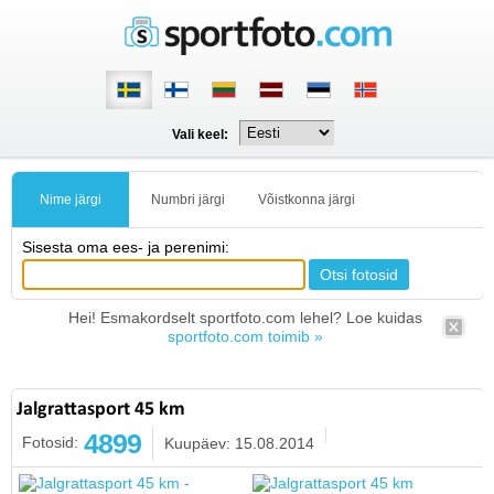
Vali keel:
Nime järgi
Numbri järgi
Võistkonna järgi
Sisesta oma ees- ja perenimi:
Hei! Esmakordselt sportfoto.com lehel? Loe kuidas
sportfoto.com toimib »
Jalgrattasport 45 km
4899
Fotosid:
Kuupäev: 15.08.2014