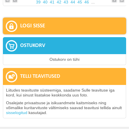
39
40
41
42
43
44
45
46
...
LOGI SISSE
OSTUKORV
Ostukorv on tühi
TELLI TEAVITUSED
Liitudes teavituste süsteemiga, saadame Sulle teavituse iga
kord, kui sinust lisatakse keskkonda uus foto.
Osalejate privaatsuse ja isikuandmete kaitsmiseks ning
võimalike kuritarvituste vältimiseks saavad teavitusi tellida ainult
sisselogitud
kasutajad.