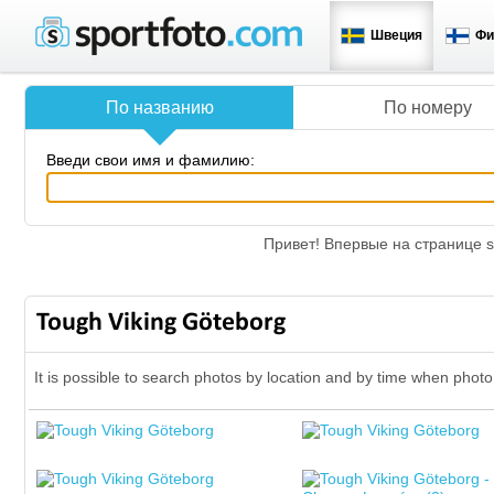
Швеция
Фи
По названию
По номеру
Введи свои имя и фамилию:
Привет! Впервые на странице s
Tough Viking Göteborg
It is possible to search photos by location and by time when phot